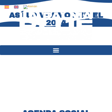
contenido
ASÍ LO VIVIMOS EN EL
2024
La Palma Blue Experience es el
festival que une música, cultura y
compromiso ambiental: una
experiencia en la que el mar y la
sostenibilidad ocupan el centro del
escenario. Cada edición es una
invitación a disfrutar del arte mientras
reflexionamos sobre el futuro azul de
nuestra isla.