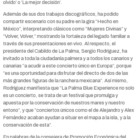
olvido’ o ‘La mejor decisión’.
Además de sus dos trabajos discográficos, ha podido
compartir escenario con su padre en la gira “Hecho en
México”, interpretando clásicos como “Mujeres Divinas” y
“Volver, Volver,” mostrando la fortaleza del legado familiar a
través de sus presentaciones en vivo. Al respecto, el
presidente del Cabildo de La Palma, Sergio Rodríguez, ha
invitado a toda la ciudadanía palmera y a todos los canarios y
canarias “a acudir a este concierto único en Europa”, porque
“es una oportunidad para disfrutar del directo de dos de las
más grandes figuras de la ranchera mexicana”. Así mismo,
Rodríguez manifiesta que “La Palma Blue Experience no solo
es un concierto, se trata de un festival que promulga y
apuesta por la conservación de nuestros mares y nuestro
entono”, y que “conciertos únicos como el de Alejandro y Alex
Fernández acaban ayudan a situar en el mapa a la isla, y a la
conservación de esta”.
En palabras de la consejera de Promoción Económica del